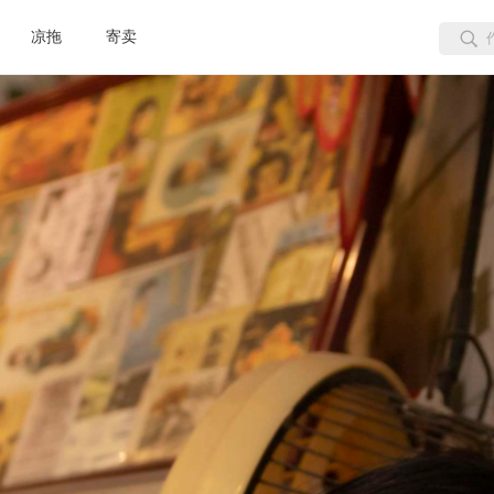
凉拖
寄卖