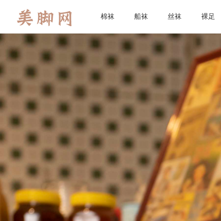
棉袜
船袜
丝袜
裸足