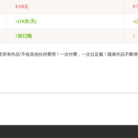
¥328元
¥7
√(10次/天)
√
7折订阅
√
欣赏所有作品!不收其他任何费用！一次付费，一次过足瘾！随着作品不断增